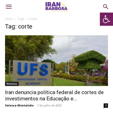
Abrir 
Início
Tags
Corte
Tag: corte
Notícias
Iran denuncia política federal de cortes de
investimentos na Educação e...
Valesca Montalvão
-
7 de julho de 2022
0