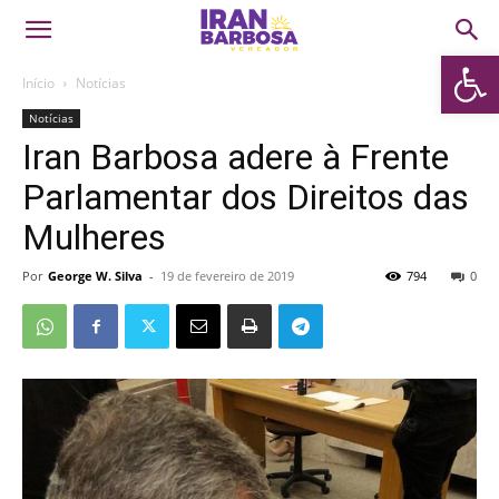
Abrir 
Início
Notícias
Notícias
Iran Barbosa adere à Frente
Parlamentar dos Direitos das
Mulheres
Por
George W. Silva
-
19 de fevereiro de 2019
794
0