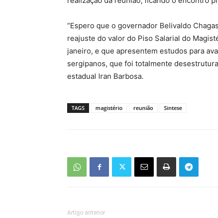
realização da reunião, ficando o encontro p
“Espero que o governador Belivaldo Chagas 
reajuste do valor do Piso Salarial do Magis
janeiro, e que apresentem estudos para av
sergipanos, que foi totalmente desestrutur
estadual Iran Barbosa.
TAGS
magistério
reunião
Sintese
Artigo anterior