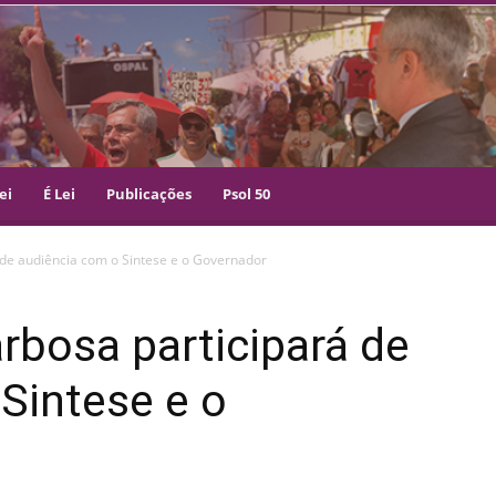
ei
É Lei
Publicações
Psol 50
 de audiência com o Sintese e o Governador
rbosa participará de
Sintese e o