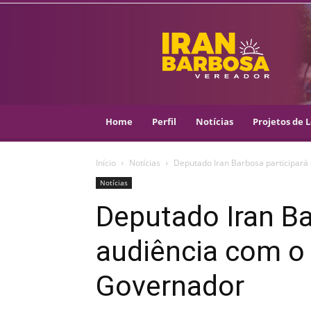
IRAN
BARBOSA
–
VEREADOR
::
ARACAJU
–
Home
Perfil
Notícias
Projetos de L
PSOL
Início
Notícias
Deputado Iran Barbosa participará
Notícias
Deputado Iran Ba
audiência com o 
Governador