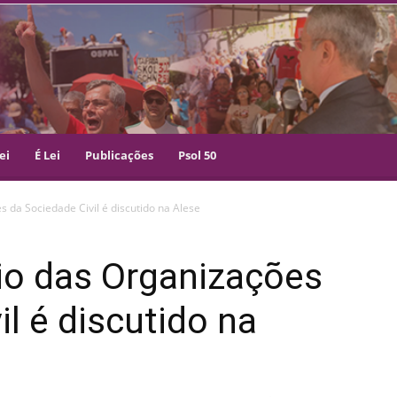
ei
É Lei
Publicações
Psol 50
 da Sociedade Civil é discutido na Alese
io das Organizações
l é discutido na