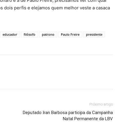
onaro e a de Paulo Freire, precisamos ver com qual
s dois perfis e elejamos quem melhor veste a casaca
educador
filósofo
patrono
Paulo Freire
presidente
Próximo artigo
Deputado Iran Barbosa participa da Campanha
Natal Permanente da LBV