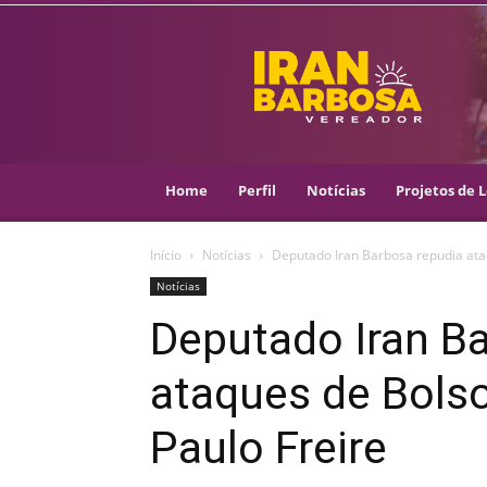
IRAN
BARBOSA
–
VEREADOR
::
ARACAJU
–
Home
Perfil
Notícias
Projetos de L
PSOL
Início
Notícias
Deputado Iran Barbosa repudia ata
Notícias
Deputado Iran B
ataques de Bols
Paulo Freire