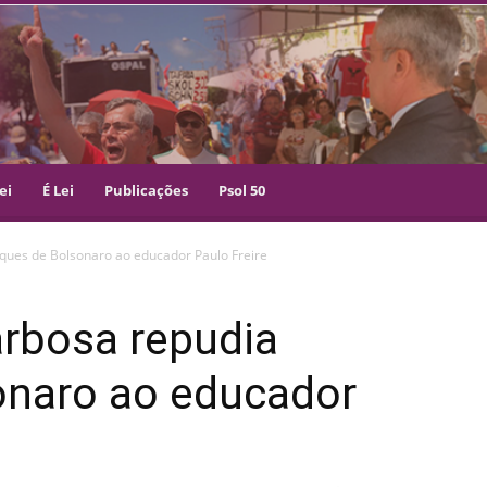
ei
É Lei
Publicações
Psol 50
ques de Bolsonaro ao educador Paulo Freire
arbosa repudia
onaro ao educador