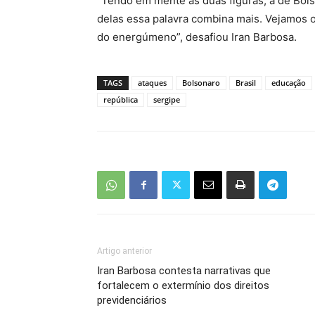
“Tendo em mente as duas figuras, a de Bols
delas essa palavra combina mais. Vejamos o
do energúmeno”, desafiou Iran Barbosa.
TAGS
ataques
Bolsonaro
Brasil
educação
república
sergipe
Artigo anterior
Iran Barbosa contesta narrativas que
fortalecem o extermínio dos direitos
previdenciários