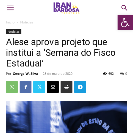
Abrir 
Início
Notícias
Notícias
Alese aprova projeto que
institui a ‘Semana do Fisco
Estadual’
Por
George W. Silva
-
28 de maio de 2020
692
0