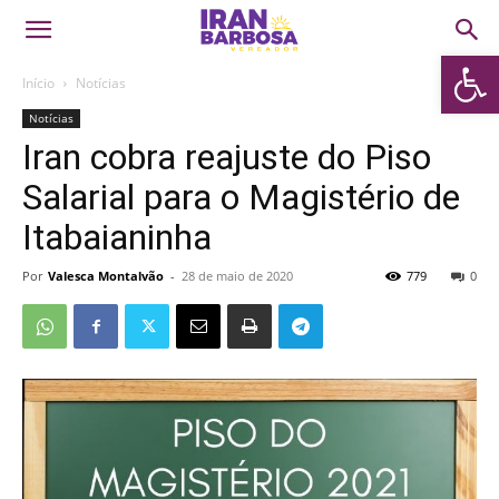
Abrir 
Início
Notícias
Notícias
Iran cobra reajuste do Piso
Salarial para o Magistério de
Itabaianinha
Por
Valesca Montalvão
-
28 de maio de 2020
779
0