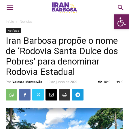
Abrir 
Início
Notícias
Notícias
Iran Barbosa propõe o nome
de ‘Rodovia Santa Dulce dos
Pobres’ para denominar
Rodovia Estadual
Por
Valesca Montalvão
-
10 de junho de 2020
1040
0