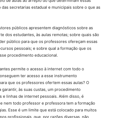
lo de aulas ao arrepio do que determinam essas
 das secretarias estadual e municipais sobre o que as
stores públicos apresentem diagnósticos sobre as
rte dos estudantes, às aulas remotas; sobre quais são
oder público para que os professores ofereçam essas
ecursos pessoais; e sobre qual a formação que os
esse procedimento educacional.
antes permite o acesso à internet com todo o
onseguem ter acesso a esse instrumento
para que os professores ofertem essas aulas? O
a garantir, às suas custas, um procedimento
 e linhas de internet pessoais. Além disso, é
e nem todo professor e professora tem a formação
ias. Esse é um limite que está colocado para muitos
s profissionais, que, por razões diversas, não