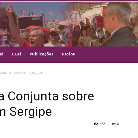
ei
É Lei
Publicações
Psol 50
aulas remotas em Sergipe
a Conjunta sobre
m Sergipe
662
0