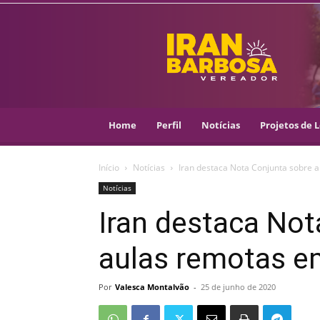
IRAN
BARBOSA
–
VEREADOR
::
ARACAJU
–
Home
Perfil
Notícias
Projetos de L
PSOL
Início
Notícias
Iran destaca Nota Conjunta sobre 
Notícias
Iran destaca Not
aulas remotas e
Por
Valesca Montalvão
-
25 de junho de 2020