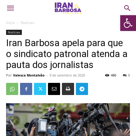
Abrir 
Início
Notícias
Notícias
Iran Barbosa apela para que
o sindicato patronal atenda a
pauta dos jornalistas
Por
Valesca Montalvão
-
9 de setembro de 2020
486
0