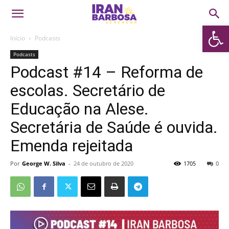
Abrir 
Início
Podcasts
Podcasts
Podcast #14 – Reforma de
escolas. Secretário de
Educação na Alese.
Secretária de Saúde é ouvida.
Emenda rejeitada
Por
George W. Silva
-
24 de outubro de 2020
1705
0