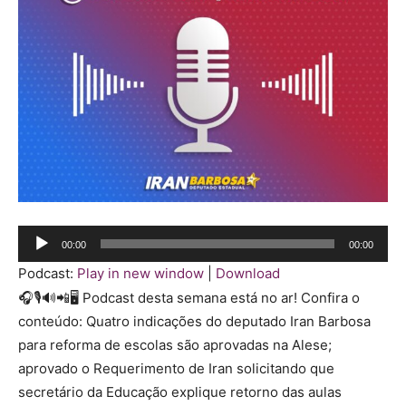
Tocador
00:00
00:00
de
Podcast:
Play in new window
|
Download
áudio
🎧🎙️🔊📲🖥️ Podcast desta semana está no ar! Confira o
conteúdo: Quatro indicações do deputado Iran Barbosa
para reforma de escolas são aprovadas na Alese;
aprovado o Requerimento de Iran solicitando que
secretário da Educação explique retorno das aulas