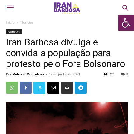
Abrir 
Início
Notícias
Notícias
Iran Barbosa divulga e
convida a população para
protesto pelo Fora Bolsonaro
Por
Valesca Montalvão
-
17 de junho de 2021
721
0