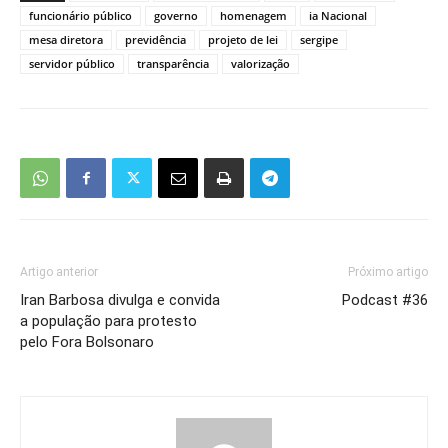
funcionário público
governo
homenagem
ia Nacional
mesa diretora
previdência
projeto de lei
sergipe
servidor público
transparência
valorização
Artigo anterior
Próximo artigo
Iran Barbosa divulga e convida
Podcast #36
a população para protesto
pelo Fora Bolsonaro