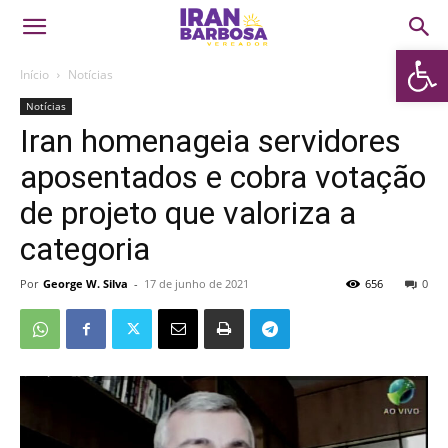
Abrir 
Início
Notícias
Notícias
Iran homenageia servidores
aposentados e cobra votação
de projeto que valoriza a
categoria
Por
George W. Silva
-
17 de junho de 2021
656
0