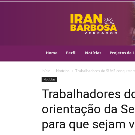
IRAN
BARBOSA
–
VEREADOR
::
ARACAJU
–
Home
Perfil
Notícias
Projetos de L
PSOL
Início
Notícias
Trabalhadores do SUAS conquistam 
Notícias
Trabalhadores 
orientação da Se
para que sejam 