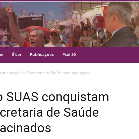
ei
É Lei
Publicações
Psol 50
orientação da Secretaria de Saúde para que sejam...
do SUAS conquistam
cretaria de Saúde
vacinados