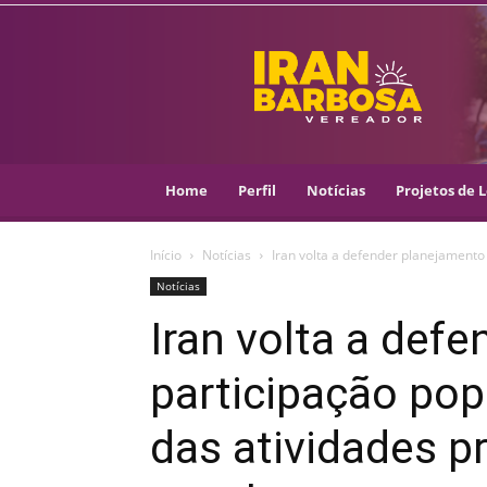
IRAN
BARBOSA
–
VEREADOR
::
ARACAJU
–
Home
Perfil
Notícias
Projetos de L
PSOL
Início
Notícias
Iran volta a defender planejamento 
Notícias
Iran volta a def
participação pop
das atividades p