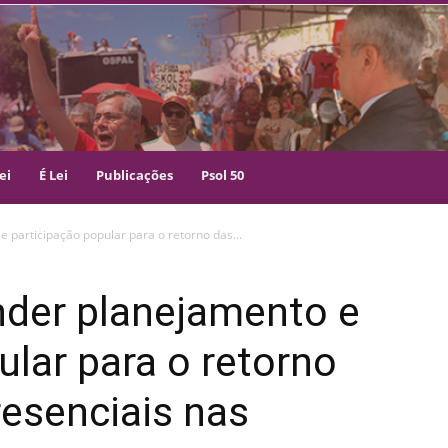
ei
É Lei
Publicações
Psol 50
e participação popular para o retorno das...
ender planejamento e
ular para o retorno
resenciais nas