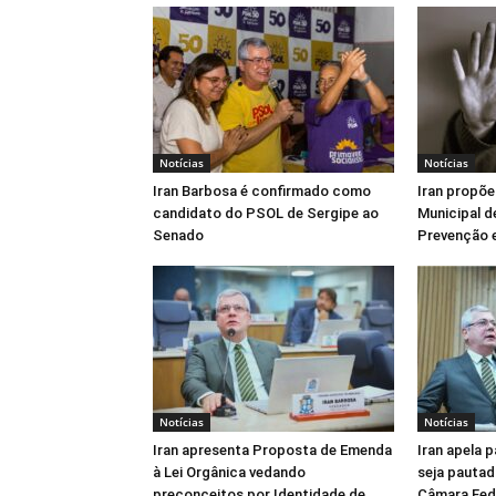
Notícias
Notícias
Iran Barbosa é confirmado como
Iran propõe
candidato do PSOL de Sergipe ao
Municipal d
Senado
Prevenção e
Notícias
Notícias
Iran apresenta Proposta de Emenda
Iran apela 
à Lei Orgânica vedando
seja pautad
preconceitos por Identidade de
Câmara Fed