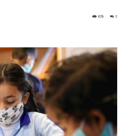
676
0