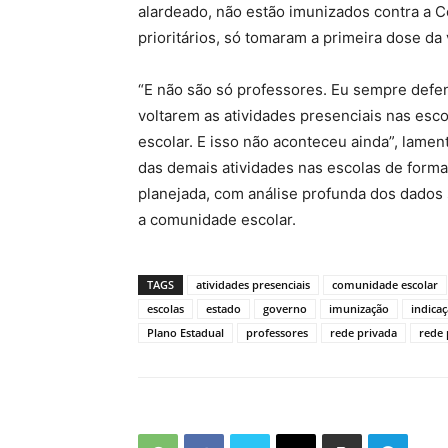
alardeado, não estão imunizados contra a C
prioritários, só tomaram a primeira dose da 
“E não são só professores. Eu sempre defen
voltarem as atividades presenciais nas esc
escolar. E isso não aconteceu ainda”, lamen
das demais atividades nas escolas de forma
planejada, com análise profunda dos dados 
a comunidade escolar.
TAGS
atividades presenciais
comunidade escolar
escolas
estado
governo
imunização
indica
Plano Estadual
professores
rede privada
rede 