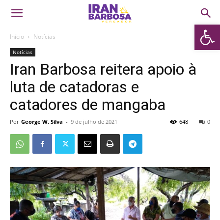
Abrir 
Início
Notícias
Notícias
Iran Barbosa reitera apoio à
luta de catadoras e
catadores de mangaba
Por
George W. Silva
-
9 de julho de 2021
648
0