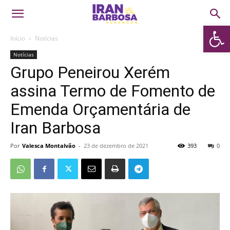
Abrir 
Início
Notícias
Notícias
Grupo Peneirou Xerém
assina Termo de Fomento de
Emenda Orçamentária de
Iran Barbosa
Por
Valesca Montalvão
-
23 de dezembro de 2021
393
0