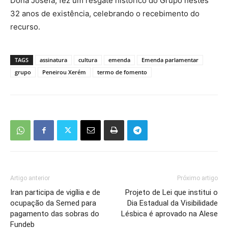
Dona Josefa, fez um resgate histórico do Grupo nestes
32 anos de existência, celebrando o recebimento do
recurso.
TAGS
assinatura
cultura
emenda
Emenda parlamentar
grupo
Peneirou Xerém
termo de fomento
Artigo anterior
Próximo artigo
Iran participa de vigília e de
Projeto de Lei que institui o
ocupação da Semed para
Dia Estadual da Visibilidade
pagamento das sobras do
Lésbica é aprovado na Alese
Fundeb