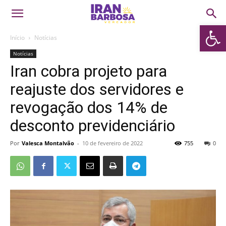
Abrir 
Início
Notícias
Notícias
Iran cobra projeto para
reajuste dos servidores e
revogação dos 14% de
desconto previdenciário
Por
Valesca Montalvão
-
10 de fevereiro de 2022
755
0