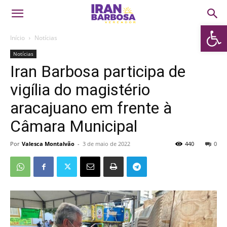
Abrir 
Início
Notícias
Notícias
Iran Barbosa participa de
vigília do magistério
aracajuano em frente à
Câmara Municipal
Por
Valesca Montalvão
-
3 de maio de 2022
440
0