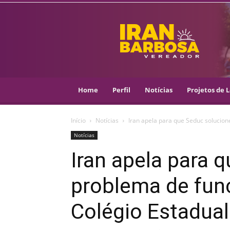
IRAN
BARBOSA
–
VEREADOR
::
ARACAJU
–
Home
Perfil
Notícias
Projetos de L
PSOL
Início
Notícias
Iran apela para que Seduc solucion
Notícias
Iran apela para 
problema de fun
Colégio Estadua