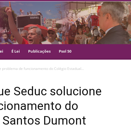
ei
É Lei
Publicações
Psol 50
e problema de funcionamento do Colégio Estadual...
que Seduc solucione
cionamento do
l Santos Dumont