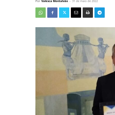
Por
Valesca Montalvão
-
31 de maio de 2022