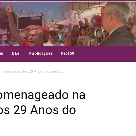
ei
É Lei
Publicações
Psol 50
omemoração dos 29 Anos do Sated/SE
homenageado na
s 29 Anos do