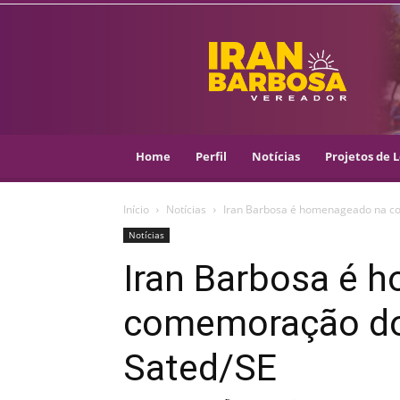
IRAN
BARBOSA
–
VEREADOR
::
ARACAJU
–
Home
Perfil
Notícias
Projetos de L
PSOL
Início
Notícias
Iran Barbosa é homenageado na c
Notícias
Iran Barbosa é 
comemoração do
Sated/SE