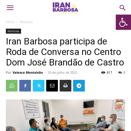
Abrir 
Início
Notícias
Notícias
Iran Barbosa participa de
Roda de Conversa no Centro
Dom José Brandão de Castro
Por
Valesca Montalvão
-
20 de julho de 2022
817
0