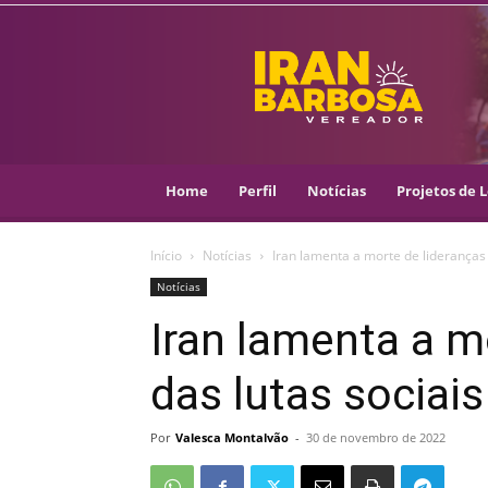
IRAN
BARBOSA
–
VEREADOR
::
ARACAJU
–
Home
Perfil
Notícias
Projetos de L
PSOL
Início
Notícias
Iran lamenta a morte de lideranças
Notícias
Iran lamenta a m
das lutas sociai
Por
Valesca Montalvão
-
30 de novembro de 2022