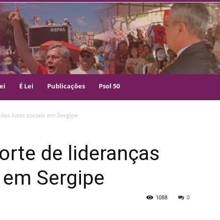
ei
É Lei
Publicações
Psol 50
 das lutas sociais em Sergipe
orte de lideranças
s em Sergipe
1088
0