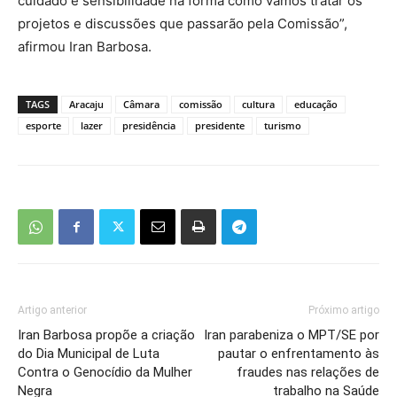
cuidado e sensibilidade na forma como vamos tratar os
projetos e discussões que passarão pela Comissão”,
afirmou Iran Barbosa.
TAGS
Aracaju
Câmara
comissão
cultura
educação
esporte
lazer
presidência
presidente
turismo
Artigo anterior
Próximo artigo
Iran Barbosa propõe a criação
Iran parabeniza o MPT/SE por
do Dia Municipal de Luta
pautar o enfrentamento às
Contra o Genocídio da Mulher
fraudes nas relações de
Negra
trabalho na Saúde