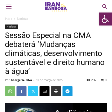
Abrir 
Início
Notícias
Notícias
Sessão Especial na CMA
debaterá ‘Mudanças
climáticas, desenvolvimento
sustentável e direito humano
à água’
Por
George W. Silva
-
10 de março de 2025
236
0