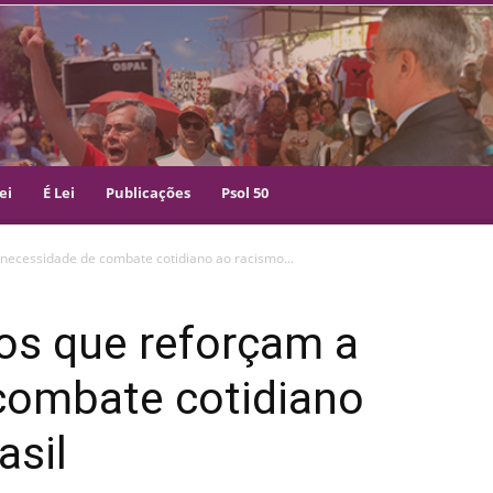
ei
É Lei
Publicações
Psol 50
necessidade de combate cotidiano ao racismo...
os que reforçam a
combate cotidiano
asil