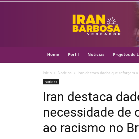
IRAN
BARBOSA
–
VEREADOR
::
ARACAJU
–
Home
Perfil
Notícias
Projetos de L
PSOL
Início
Notícias
Iran destaca dados que reforçam a 
Notícias
Iran destaca dad
necessidade de 
ao racismo no Br