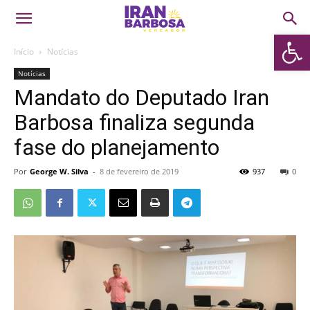
Abrir 
Início
Notícias
Notícias
Mandato do Deputado Iran
Barbosa finaliza segunda
fase do planejamento
Por
George W. Silva
-
8 de fevereiro de 2019
937
0