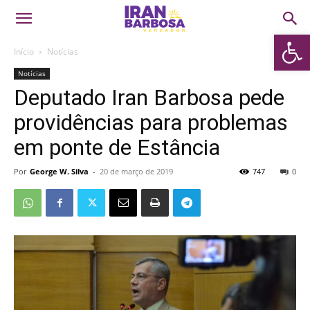
Abrir 
Início
Notícias
Notícias
Deputado Iran Barbosa pede
providências para problemas
em ponte de Estância
Por
George W. Silva
-
20 de março de 2019
747
0