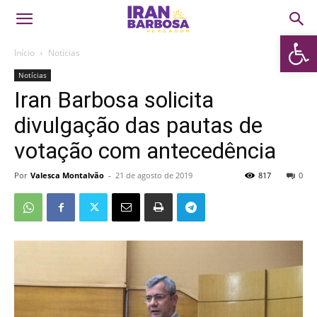
Abrir 
Início
Notícias
Notícias
Iran Barbosa solicita
divulgação das pautas de
votação com antecedência
Por
Valesca Montalvão
-
21 de agosto de 2019
817
0