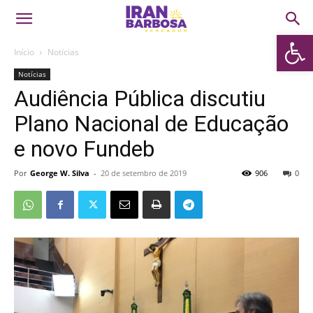
Abrir 
Início
Notícias
Notícias
Audiência Pública discutiu
Plano Nacional de Educação
e novo Fundeb
Por
George W. Silva
-
20 de setembro de 2019
906
0