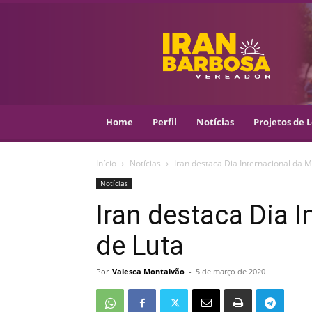
IRAN
BARBOSA
–
VEREADOR
::
ARACAJU
–
Home
Perfil
Notícias
Projetos de L
PSOL
Início
Notícias
Iran destaca Dia Internacional da M
Notícias
Iran destaca Dia 
de Luta
Por
Valesca Montalvão
-
5 de março de 2020