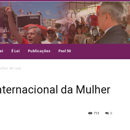
ei
É Lei
Publicações
Psol 50
ulher de Luta
Internacional da Mulher
713
0