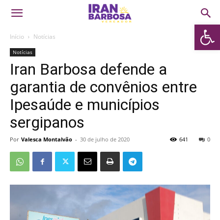
Abrir 
Início
Notícias
Notícias
Iran Barbosa defende a
garantia de convênios entre
Ipesaúde e municípios
sergipanos
Por
Valesca Montalvão
-
30 de julho de 2020
641
0