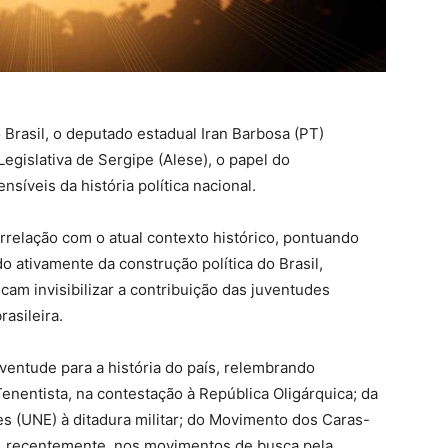
Brasil, o deputado estadual Iran Barbosa (PT)
egislativa de Sergipe (Alese), o papel do
íveis da história política nacional.
rrelação com o atual contexto histórico, pontuando
o ativamente da construção política do Brasil,
am invisibilizar a contribuição das juventudes
asileira.
ventude para a história do país, relembrando
nentista, na contestação à República Oligárquica; da
es (UNE) à ditadura militar; do Movimento dos Caras-
e, recentemente, nos movimentos de busca pela