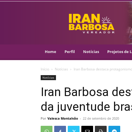
IRAN
BARBOSA
–
VEREADOR
::
ARACAJU
–
Home
Perfil
Notícias
Projetos de L
PSOL
Início
Notícias
Iran Barbosa destaca protagonismo 
Notícias
Iran Barbosa de
da juventude bras
Por
Valesca Montalvão
-
22 de setembro de 2020