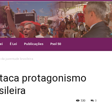
ei
É Lei
Publicações
Psol 50
da juventude brasileira
staca protagonismo
ileira
530
0