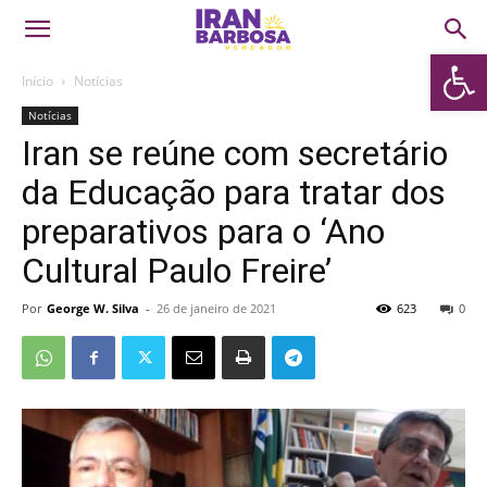
Abrir 
Início
Notícias
Notícias
Iran se reúne com secretário
da Educação para tratar dos
preparativos para o ‘Ano
Cultural Paulo Freire’
Por
George W. Silva
-
26 de janeiro de 2021
623
0