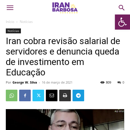
Abrir 
Início
Notícias
Notícias
Iran cobra revisão salarial de
servidores e denuncia queda
de investimento em
Educação
Por
George W. Silva
-
16 de março de 2021
809
0