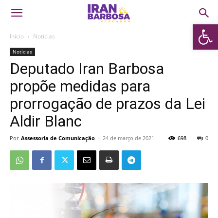
Abrir 
Início
Notícias
Notícias
Deputado Iran Barbosa
propõe medidas para
prorrogação de prazos da Lei
Aldir Blanc
Por
Assessoria de Comunicação
-
24 de março de 2021
698
0