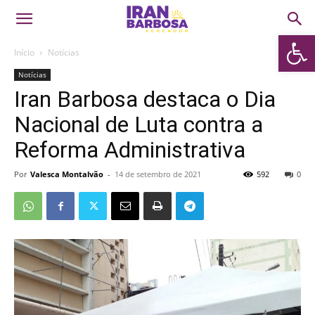
Abrir 
Início
Notícias
Notícias
Iran Barbosa destaca o Dia
Nacional de Luta contra a
Reforma Administrativa
Por
Valesca Montalvão
-
14 de setembro de 2021
592
0