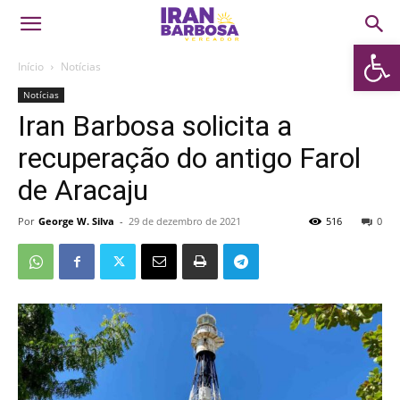
Abrir 
Início
Notícias
Notícias
Iran Barbosa solicita a
recuperação do antigo Farol
de Aracaju
Por
George W. Silva
-
29 de dezembro de 2021
516
0