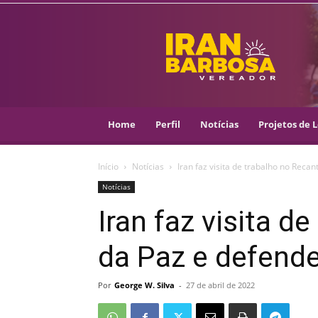
IRAN
BARBOSA
–
VEREADOR
::
ARACAJU
–
Home
Perfil
Notícias
Projetos de L
PSOL
Início
Notícias
Iran faz visita de trabalho no Recan
Notícias
Iran faz visita d
da Paz e defende
Por
George W. Silva
-
27 de abril de 2022