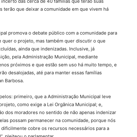
incerto das cerca de 40 famílias que terão suas
as terão que deixar a comunidade em que vivem há
ipal promova o debate público com a comunidade para
e quer o projeto, mas também quer discutir o que
luídas, ainda que indenizadas. Inclusive, já
sição, pela Administração Municipal, mediante
renos próximos e que estão sem uso há muito tempo, e
erão desalojadas, até para manter essas famílias
an Barbosa.
pelos: primeiro, que a Administração Municipal leve
rojeto, como exige a Lei Orgânica Municipal; e,
ão dos moradores no sentido de não apenas indenizar
e elas possam permanecer na comunidade, porque nós
dificilmente cobre os recursos necessários para a
, pleiteou o parlamentar.