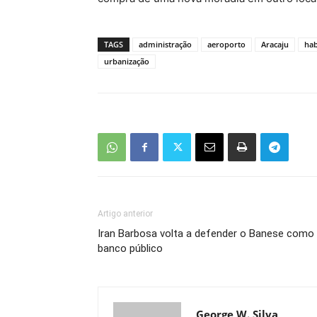
TAGS
administração
aeroporto
Aracaju
hab
urbanização
Artigo anterior
Iran Barbosa volta a defender o Banese como
banco público
George W. Silva