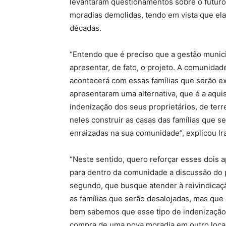
levantaram questionamentos sobre o futuro 
moradias demolidas, tendo em vista que el
décadas.
“Entendo que é preciso que a gestão munic
apresentar, de fato, o projeto. A comunidad
acontecerá com essas famílias que serão exc
apresentaram uma alternativa, que é a aqui
indenização dos seus proprietários, de ter
neles construir as casas das famílias que s
enraizadas na sua comunidade”, explicou Ir
“Neste sentido, quero reforçar esses dois a
para dentro da comunidade a discussão do p
segundo, que busque atender à reivindicaç
as famílias que serão desalojadas, mas qu
bem sabemos que esse tipo de indenização 
compra de uma nova moradia em outro local”