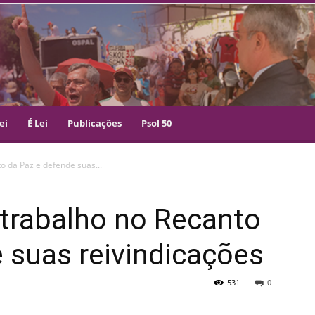
ei
É Lei
Publicações
Psol 50
to da Paz e defende suas...
e trabalho no Recanto
 suas reivindicações
531
0