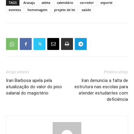
TAGS
Aracaju
atleta
calendário
corredor
esporte
eventos
homenagem
projeto de lei
saúde
Artigo anterior
Próximo artigo
Iran Barbosa apela pela
​Iran denuncia a falta de
atualização do valor do piso
estrutura nas escolas para
salarial do magistério
atender estudantes com
deficiência