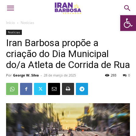
Abrir 
Início
Notícias
Notícias
Iran Barbosa propõe a
criação do Dia Municipal
do/a Atleta de Corrida de Rua
Por
George W. Silva
-
28 de março de 2025
293
0