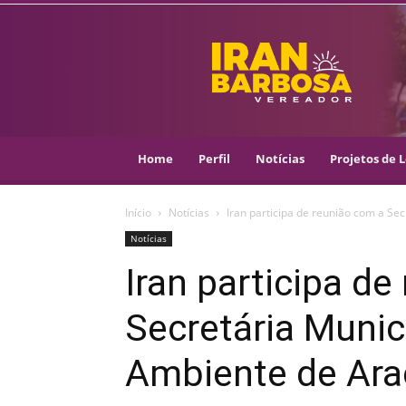
IRAN
BARBOSA
–
VEREADOR
::
ARACAJU
–
Home
Perfil
Notícias
Projetos de L
PSOL
Início
Notícias
Iran participa de reunião com a Sec
Notícias
Iran participa d
Secretária Munic
Ambiente de Ara