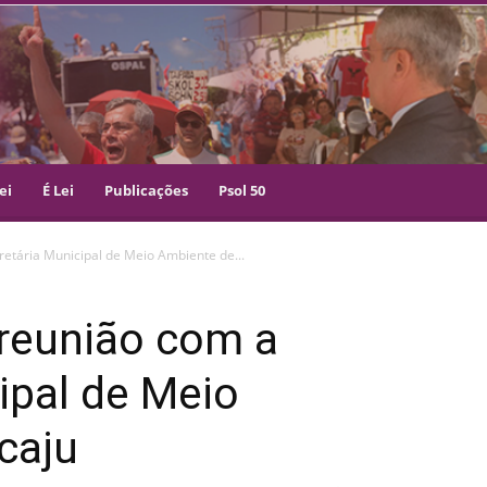
ei
É Lei
Publicações
Psol 50
retária Municipal de Meio Ambiente de...
e reunião com a
ipal de Meio
caju