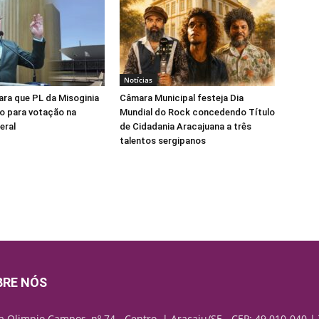
Notícias
para que PL da Misoginia
Câmara Municipal festeja Dia
o para votação na
Mundial do Rock concedendo Título
eral
de Cidadania Aracajuana a três
talentos sergipanos
BRE NÓS
a Olimpio Campos, nº 74 - Centro. | Aracaju/SE - CEP: 49.010-040 | 