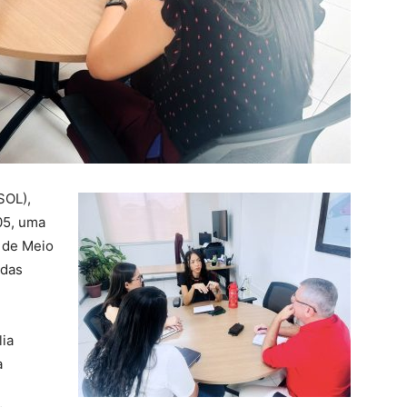
SOL),
05, uma
l de Meio
ndas
lia
a