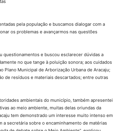
tas
ntadas pela população e buscamos dialogar com a
cionar os problemas e avançarmos nas questões
ou questionamentos e buscou esclarecer dúvidas a
tadamente no que tange à poluição sonora; aos cuidados
ao Plano Municipal de Arborização Urbana de Aracaju;
ção de resíduos e materiais descartados; entre outras
utoridades ambientais do município, também apresentei
ivas ao meio ambiente, muitas delas oriundas da
racaju tem demonstrado um interesse muito intenso em
om a secretária sobre o encaminhamento de matérias
genda de debate sobre o Meio Ambiente”, explicou.