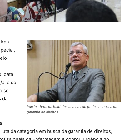
 Iran
pecial,
elo
, data
a, e se
o se
s da
Iran lembrou da histórica luta da categoria em busca da
garantia de direitos
a
luta da categoria em busca da garantia de direitos,
profissionais da Enfermagem e cobrou urgência no