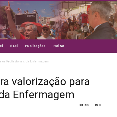
ei
É Lei
Publicações
Psol 50
ra os Profissionais da Enfermagem
ra valorização para
s da Enfermagem
309
0