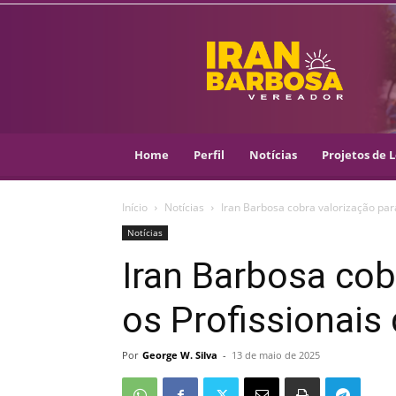
IRAN
BARBOSA
–
VEREADOR
::
ARACAJU
–
Home
Perfil
Notícias
Projetos de L
PSOL
Início
Notícias
Iran Barbosa cobra valorização pa
Notícias
Iran Barbosa cob
os Profissionai
Por
George W. Silva
-
13 de maio de 2025