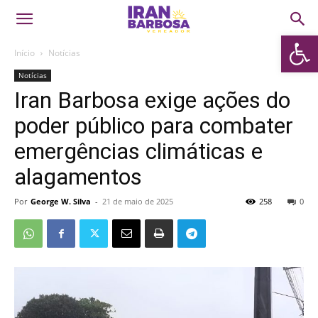
Abrir 
Início
Notícias
Notícias
Iran Barbosa exige ações do
poder público para combater
emergências climáticas e
alagamentos
Por
George W. Silva
-
21 de maio de 2025
258
0