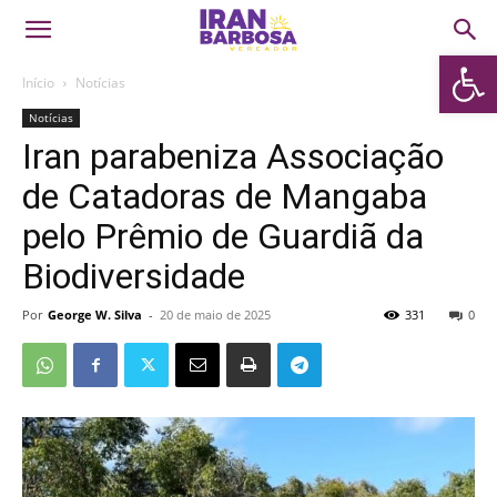
Abrir 
Início
Notícias
Notícias
Iran parabeniza Associação
de Catadoras de Mangaba
pelo Prêmio de Guardiã da
Biodiversidade
Por
George W. Silva
-
20 de maio de 2025
331
0