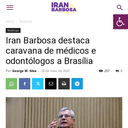
Abrir 
Início
Notícias
Notícias
Iran Barbosa destaca
caravana de médicos e
odontólogos a Brasília
Por
George W. Silva
-
28 de maio de 2025
257
0