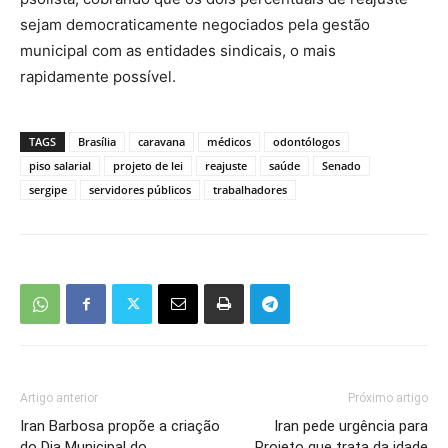
sejam democraticamente negociados pela gestão
municipal com as entidades sindicais, o mais
rapidamente possível.
TAGS
Brasília
caravana
médicos
odontólogos
piso salarial
projeto de lei
reajuste
saúde
Senado
sergipe
servidores públicos
trabalhadores
Artigo anterior
Próximo artigo
Iran Barbosa propõe a criação
Iran pede urgência para
do Dia Municipal do
Projeto que trata da idade