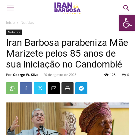
Abrir 
Início
Notícias
Notícias
Iran Barbosa parabeniza Mãe
Marizete pelos 85 anos de
sua iniciação no Candomblé
Por
George W. Silva
-
20 de agosto de 2025
128
0