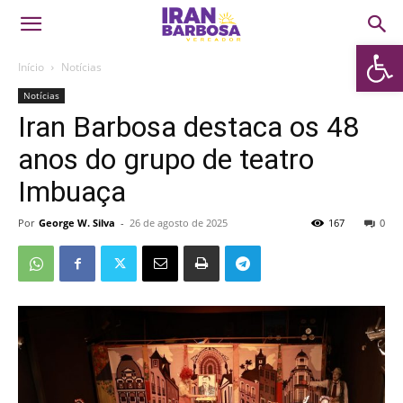
Abrir 
Início
Notícias
Notícias
Iran Barbosa destaca os 48
anos do grupo de teatro
Imbuaça
Por
George W. Silva
-
26 de agosto de 2025
167
0