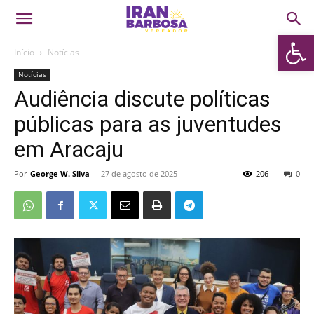
Abrir 
Início
Notícias
Notícias
Audiência discute políticas
públicas para as juventudes
em Aracaju
Por
George W. Silva
-
27 de agosto de 2025
206
0