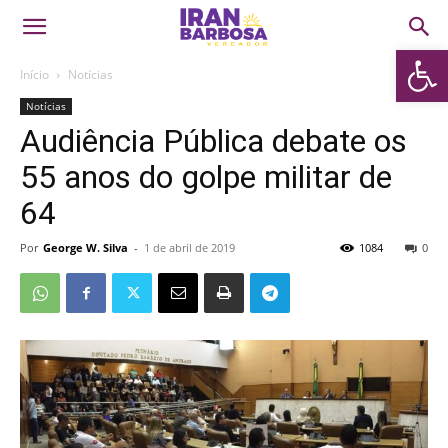
Abrir 
Início
Notícias
Notícias
Audiência Pública debate os
55 anos do golpe militar de
64
Por
George W. Silva
-
1 de abril de 2019
1084
0