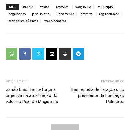
TAGS
#Apelo
atraso
gestores
magistério
município
pagamento
piso salarial
Poço Verde
prefeito
regularização
servidores públicos
trabalhadores
Artigo anterior
Próximo artigo
Simão Dias: Iran reforça a
Iran repudia declarações do
urgência na atualização do
presidente da Fundação
valor do Piso do Magistério
Palmares